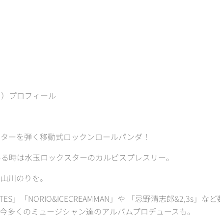
を）プロフィール
ギターを弾く移動式ロックンロールパンダ！
ある時は水玉ロックスターのカルピスプレスリー。
間山川のりを。
&BITES」「NORIO&ICECREAMMAN」や 「忌野清志郎&2,3
今多くのミュージシャン達のアルバムプロデュースも。