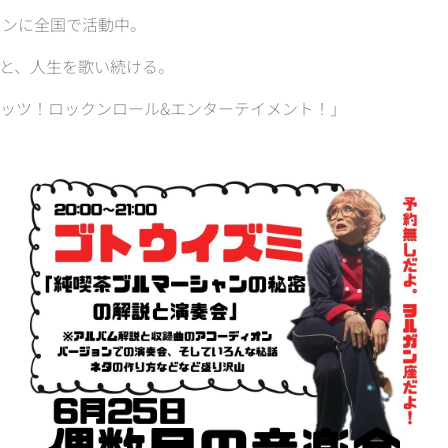
インに全国で活動中。
と、人生を歌い続ける。
ッツ！ロックンロール&エンターテイメント！」